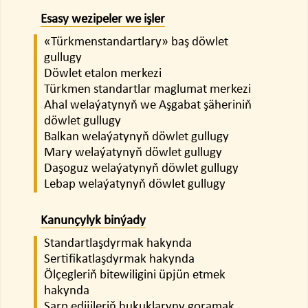
Esasy wezipeler we işler
«Türkmenstandartlary» baş döwlet
gullugy
Döwlet etalon merkezi
Türkmen standartlar maglumat merkezi
Ahal welaýatynyň we Aşgabat şäheriniň
döwlet gullugy
Balkan welaýatynyň döwlet gullugy
Mary welaýatynyň döwlet gullugy
Daşoguz welaýatynyň döwlet gullugy
Lebap welaýatynyň döwlet gullugy
Kanunçylyk binýady
Standartlaşdyrmak hakynda
Sertifikatlaşdyrmak hakynda
Ölçegleriň bitewiligini üpjün etmek
hakynda
Sarp edijileriň hukuklaryny goramak