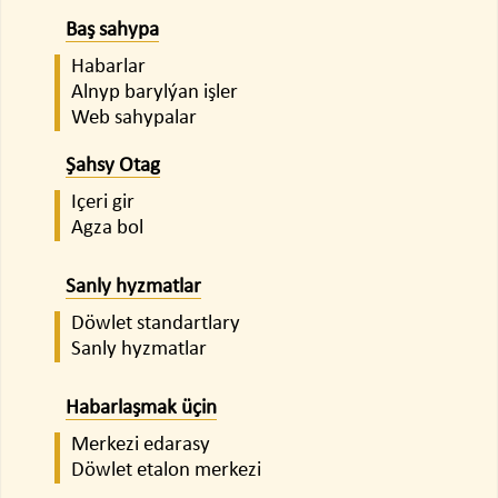
Baş sahypa
Habarlar
Alnyp barylýan işler
Web sahypalar
Şahsy Otag
Içeri gir
Agza bol
Sanly hyzmatlar
Döwlet standartlary
Sanly hyzmatlar
Habarlaşmak üçin
Merkezi edarasy
Döwlet etalon merkezi