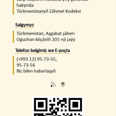
hakynda
Türkmenistanyň Zähmet Kodeksi
Salgymyz
Türkmenistan, Aşgabat şäheri
Oguzhan köçäniň 201-nji jaýy
Telefon belgimiz we E-poçta
(+993 12)
95-73-55,
95-73-56
Biz bilen habarlaşyň