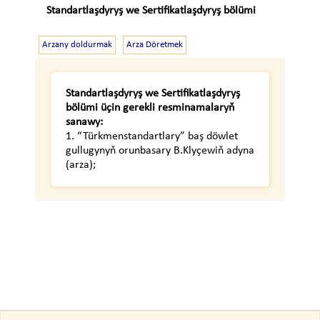
Standartlaşdyryş we Sertifikatlaşdyryş bölümi
Arzany doldurmak
Arza Döretmek
Standartlaşdyryş we Sertifikatlaşdyryş
bölümi
üçin gerekli resminamalaryň
sanawy:
1. “Türkmenstandartlary” baş döwlet
gullugynyň orunbasary B.Klyçewiň adyna
(arza);