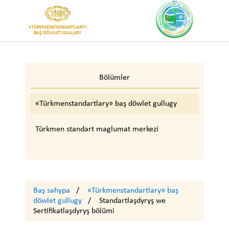
«TÜRKMENSTANDARTLARY»
BAŞ DÖWLET GULLUGY
Bölümler
«Türkmenstandartlary» baş döwlet gullugy
Türkmen standart maglumat merkezi
Baş sahypa
«Türkmenstandartlary» baş
döwlet gullugy
Standartlaşdyryş we
Sertifikatlaşdyryş bölümi