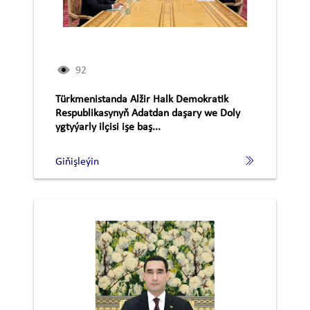
92
Türkmenistanda Alžir Halk Demokratik
Respublikasynyň Adatdan daşary we Doly
ygtyýarly ilçisi işe baş...
Giňişleýin