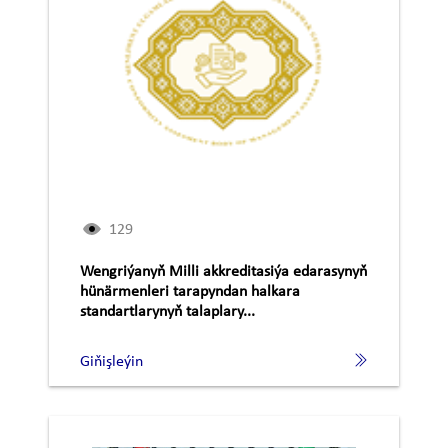
129
Wengriýanyň Milli akkreditasiýa edarasynyň
hünärmenleri tarapyndan halkara
standartlarynyň talaplary...
Giňişleýin