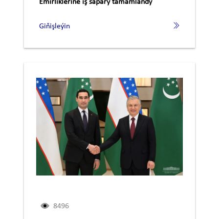
Emirliklerine iş sapary tamamlandy
Giňişleýin
8496