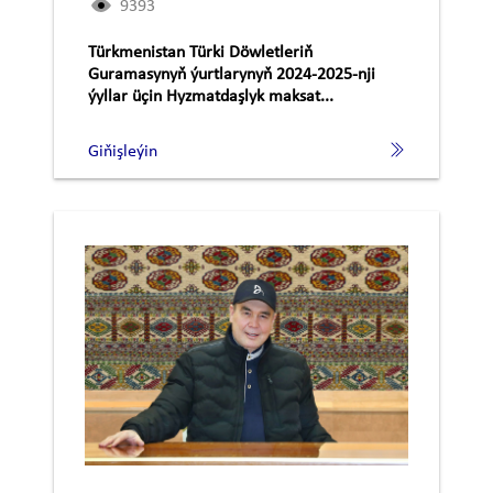
9393
Türkmenistan Türki Döwletleriň
Guramasynyň ýurtlarynyň 2024-2025-nji
ýyllar üçin Hyzmatdaşlyk maksat...
Giňişleýin