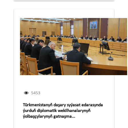
5453
Türkmenistanyň daşary syýasat edarasynda
ýurduň diplomatik wekilhanalarynyň
ýolbaşçylarynyň gatnaşma...