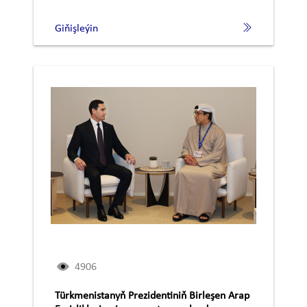
Giňişleýin
4906
Türkmenistanyň Prezidentiniň Birleşen Arap