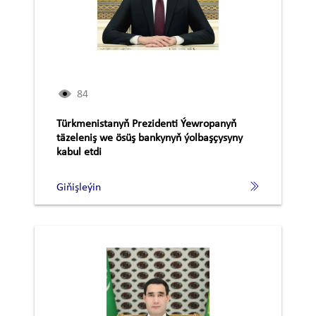
84
Türkmenistanyň Prezidenti Ýewropanyň
täzeleniş we ösüş bankynyň ýolbaşçysyny
kabul etdi
Giňişleýin