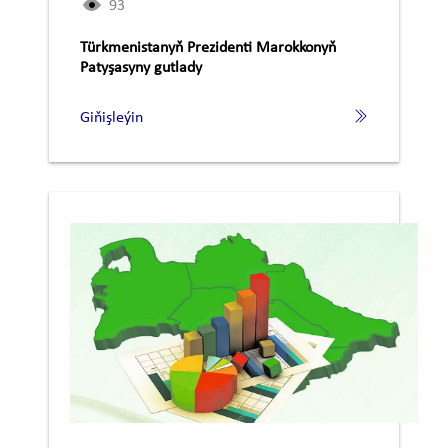
93
Türkmenistanyň Prezidenti Marokkonyň
Patyşasyny gutlady
Giňişleýin