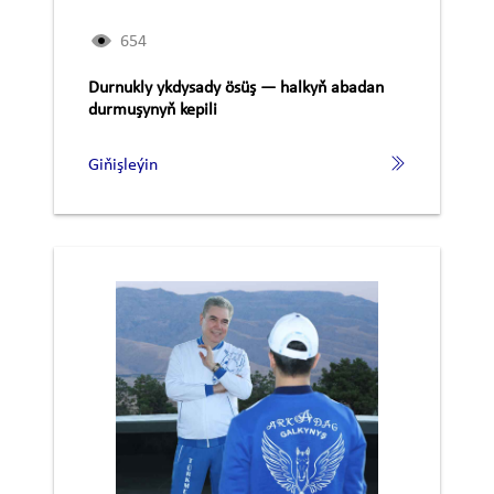
654
Durnukly ykdysady ösüş — halkyň abadan
durmuşynyň kepili
Giňişleýin