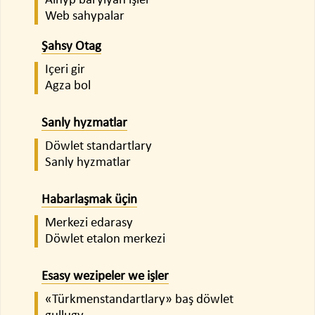
Alnyp barylýan işler
Web sahypalar
Şahsy Otag
Içeri gir
Agza bol
Sanly hyzmatlar
Döwlet standartlary
Sanly hyzmatlar
Habarlaşmak üçin
Merkezi edarasy
Döwlet etalon merkezi
Esasy wezipeler we işler
«Türkmenstandartlary» baş döwlet