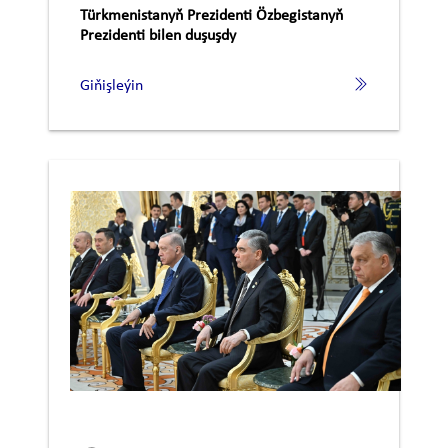
Türkmenistanyň Prezidenti Özbegistanyň
Prezidenti bilen duşuşdy
Giňişleýin