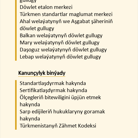
gullugy
Döwlet etalon merkezi
Türkmen standartlar maglumat merkezi
Ahal welaýatynyň we Aşgabat şäheriniň
döwlet gullugy
Balkan welaýatynyň döwlet gullugy
Mary welaýatynyň döwlet gullugy
Daşoguz welaýatynyň döwlet gullugy
Lebap welaýatynyň döwlet gullugy
Kanunçylyk binýady
Standartlaşdyrmak hakynda
Sertifikatlaşdyrmak hakynda
Ölçegleriň bitewiligini üpjün etmek
hakynda
Sarp edijileriň hukuklaryny goramak
hakynda
Türkmenistanyň Zähmet Kodeksi