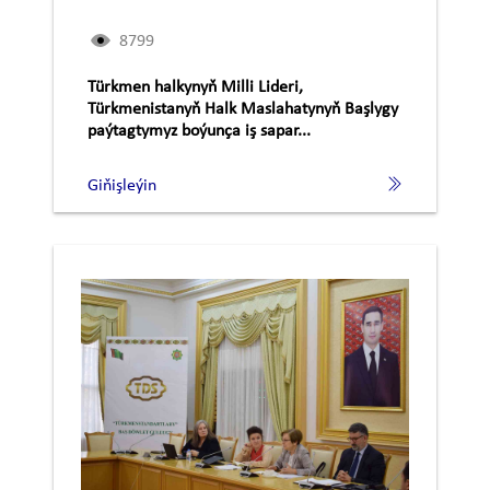
8799
Türkmen halkynyň Milli Lideri,
Türkmenistanyň Halk Maslahatynyň Başlygy
paýtagtymyz boýunça iş sapar...
Giňişleýin