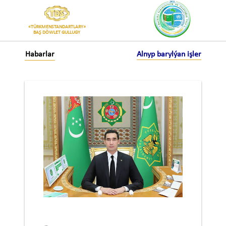
«TÜRKMENSTANDARTLARY»
BAŞ DÖWLET GULLUGY
Habarlar
Alnyp barylýan işler