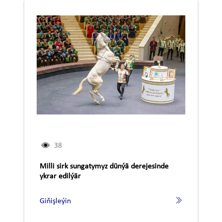
38
Milli sirk sungatymyz dünýä derejesinde
ykrar edilýär
Giňişleýin