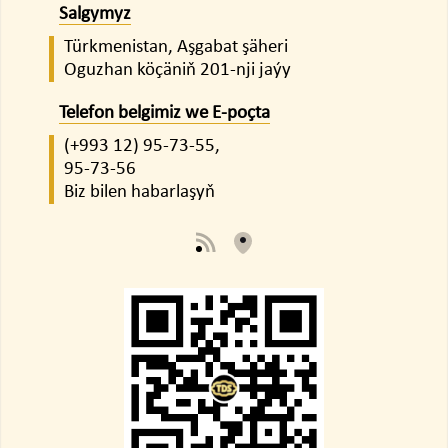
Salgymyz
Türkmenistan, Aşgabat şäheri
Oguzhan köçäniň 201-nji jaýy
Telefon belgimiz we E-poçta
(+993 12)
95-73-55,
95-73-56
Biz bilen habarlaşyň