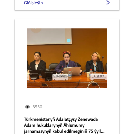
Giňişleýin
3530
Türkmenistanyň Adalatçysy Ženewada
Adam hukuklarynyň Ählumumy
jarnamasynyň kabul edilmeginiň 75 ýyll...