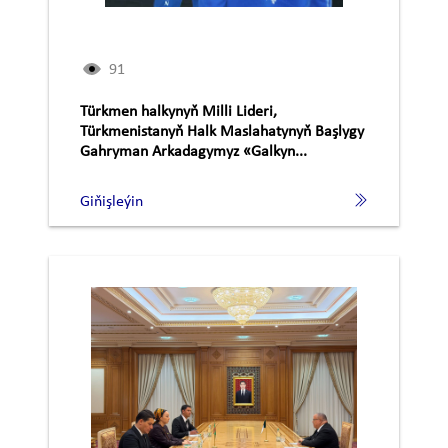
91
Türkmen halkynyň Milli Lideri,
Türkmenistanyň Halk Maslahatynyň Başlygy
Gahryman Arkadagymyz «Galkyn...
Giňişleýin