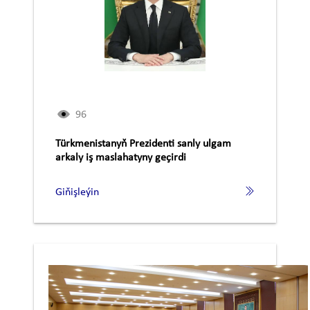
96
Türkmenistanyň Prezidenti sanly ulgam
arkaly iş maslahatyny geçirdi
Giňişleýin