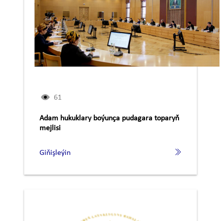
61
Adam hukuklary boýunça pudagara toparyň
mejlisi
Giňişleýin