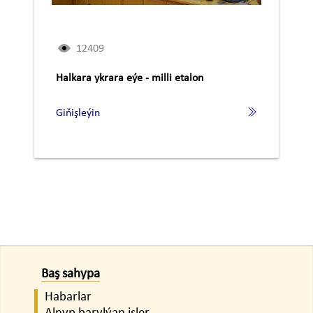
12409
Halkara ykrara eýe - milli etalon
Giňişleýin
Baş sahypa
Habarlar