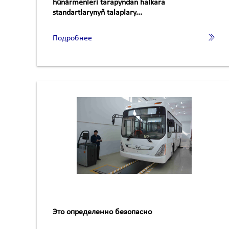
hünärmenleri tarapyndan halkara
standartlarynyň talaplary...
Подробнее
Это определенно безопасно