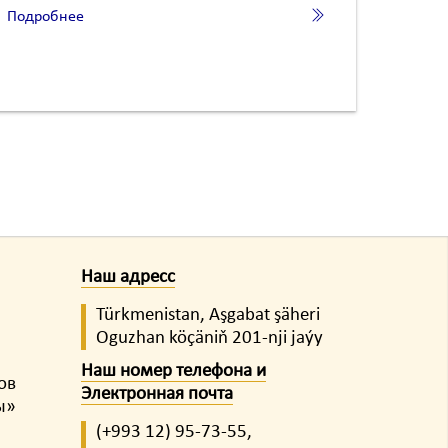
Подробнее
Наш адресс
Türkmenistan, Aşgabat şäheri
Oguzhan köçäniň 201-nji jaýy
Наш номер телефона и
ов
Электронная почта
ы»
(+993 12)
95-73-55,