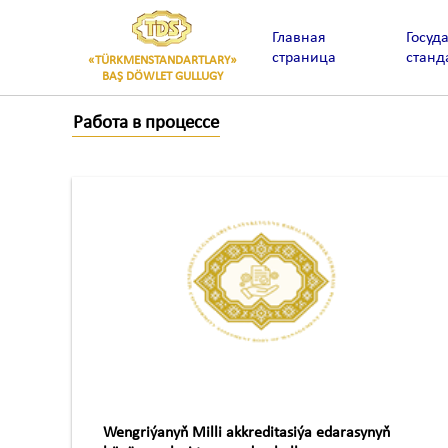
Главная
Госуд
страница
станд
«TÜRKMENSTANDARTLARY»
BAŞ DÖWLET GULLUGY
Работа в процессе
Wengriýanyň Milli akkreditasiýa edarasynyň