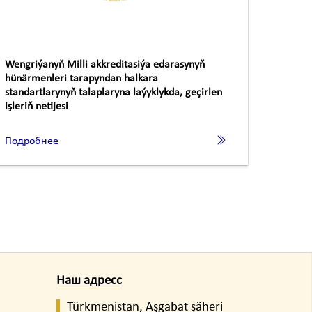
Wengriýanyň Milli akkreditasiýa edarasynyň
hünärmenleri tarapyndan halkara
standartlarynyň talaplaryna laýyklykda, geçirlen
işleriň netijesi
Подробнее
Наш адресс
Türkmenistan, Aşgabat şäheri