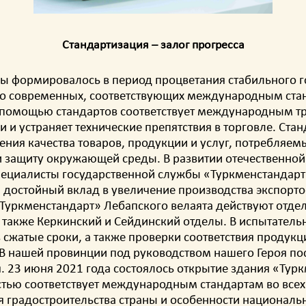
Стандартизация – залог прогресса
ы формировалось в период процветания стабильного го
тво современных, соответствующих международным ста
с помощью стандартов соответствует международным тр
и устраняет технические препятствия в торговле. Ст
ения качества товаров, продукции и услуг, потребляем
и защиту окружающей среды. В развитии отечественной 
специалисты государственной службы «Туркменстандарт
й достойный вклад в увеличение производства экспорт
«Туркменстандарт» Лебапского велаята действуют отдел
а также Керкинский и Сейдинский отделы. В испытател
сжатые сроки, а также проверки соответствия продук
 нашей провинции под руководством нашего Героя пос
. 23 июня 2021 года состоялось открытие здания «Тур
стью соответствует международным стандартам во все
 градостроительства страны и особенности национальн