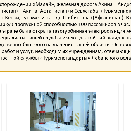
есторождении «Малай», железная дорога Акина – Андх
стан) – Акина (Афганистан) и Серхетабат (Туркмениста
от Керки, Туркменистан до Шибиргана ((Афганистан). В
кук пропускной способностью 100 пассажиров в час.
ом этрапе была открыта газотурбинная электростанция 
Специалисты нашей службы имеют достойный вклад в 
ственно-бытового назначения нашей области. Основно
, работ и услуг, необходимых учреждениям, отвечающи
ственной службы «Туркменстандарты» Лебапского вел