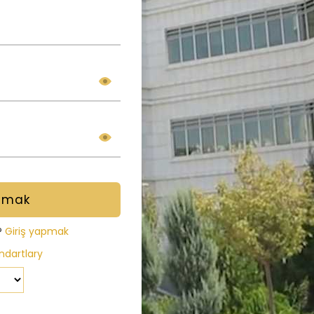
?
Giriş yapmak
dartlary