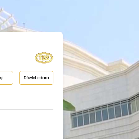
çi
Döwlet edara